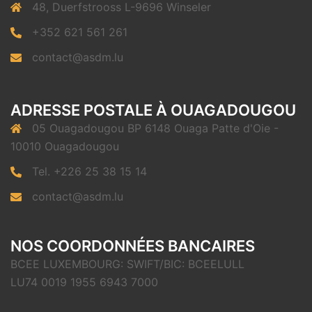
48, Duerfstrooss L-9696 Winseler
+352 621 561 261
contact@asdm.lu
ADRESSE POSTALE À OUAGADOUGOU
05 Ouagadougou BP 6148 Ouaga Patte d'Oie -
10010 Ouagadougou
Tel. +226 25 38 15 14
contact@asdm.lu
NOS COORDONNÉES BANCAIRES
BCEE LUXEMBOURG: SWIFT/BIC: BCEELULL
LU74 0019 1955 6943 7000