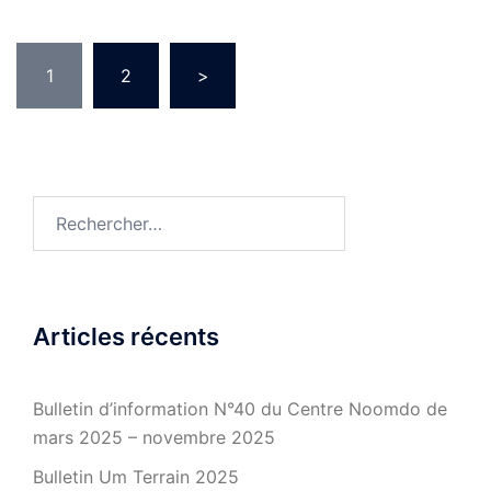
Pagination
1
2
>
des
publications
Rechercher :
Articles récents
Bulletin d’information N°40 du Centre Noomdo de
mars 2025 – novembre 2025
Bulletin Um Terrain 2025