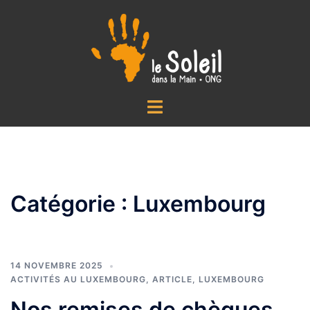
Aller
au
contenu
Ouvrir/fermer
le
menu
Catégorie :
Luxembourg
14 NOVEMBRE 2025
ACTIVITÉS AU LUXEMBOURG
,
ARTICLE
,
LUXEMBOURG
Nos remises de chèques