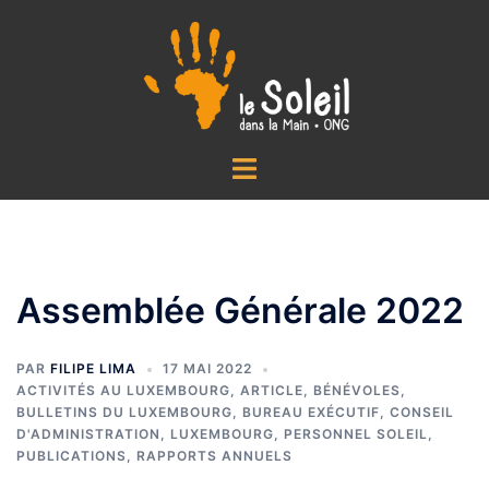
Aller
au
contenu
Ouvrir/fermer
le
menu
Assemblée Générale 2022
PAR
FILIPE LIMA
17 MAI 2022
ACTIVITÉS AU LUXEMBOURG
,
ARTICLE
,
BÉNÉVOLES
,
BULLETINS DU LUXEMBOURG
,
BUREAU EXÉCUTIF
,
CONSEIL
D'ADMINISTRATION
,
LUXEMBOURG
,
PERSONNEL SOLEIL
,
PUBLICATIONS
,
RAPPORTS ANNUELS