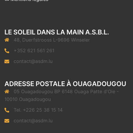
LE SOLEIL DANS LA MAIN A.S.B.L.
48, Duerfstrooss L-9696 Winseler
+352 621 561 261
contact@asdm.lu
ADRESSE POSTALE À OUAGADOUGOU
05 Ouagadougou BP 6148 Ouaga Patte d'Oie -
10010 Ouagadougou
Tel. +226 25 38 15 14
contact@asdm.lu