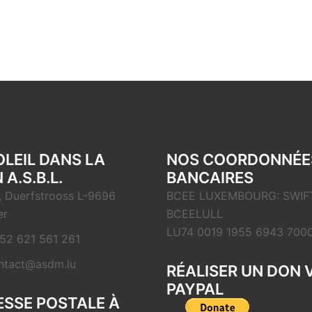
OLEIL DANS LA
NOS COORDONNÉE
 A.S.B.L.
BANCAIRES
, Duerfstrooss L-9696
BCEE LUXEMBOURG: SWIFT
er
BCEELULL
LU74 0019 1955 6943 700
52 621 561 261
ntact@asdm.lu
RÉALISER UN DON 
PAYPAL
SSE POSTALE À