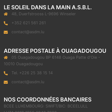
LE SOLEIL DANS LA MAIN A.S.B.L.
48, Duerfstrooss L-9696 Winseler
+352 621 561 261
contact@asdm.lu
ADRESSE POSTALE À OUAGADOUGOU
05 Ouagadougou BP 6148 Ouaga Patte d'Oie -
10010 Ouagadougou
Tel. +226 25 38 15 14
contact@asdm.lu
NOS COORDONNÉES BANCAIRES
BCEE LUXEMBOURG: SWIFT/BIC: BCEELULL