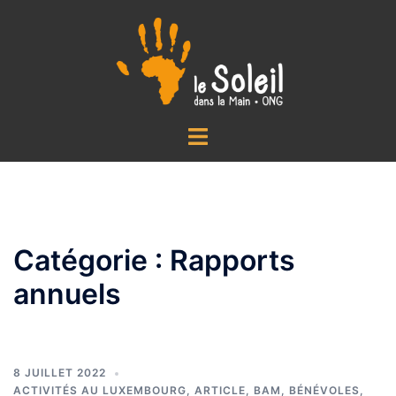
Aller
au
contenu
Ouvrir/fermer
le
menu
Catégorie :
Rapports
annuels
8 JUILLET 2022
ACTIVITÉS AU LUXEMBOURG
,
ARTICLE
,
BAM
,
BÉNÉVOLES
,