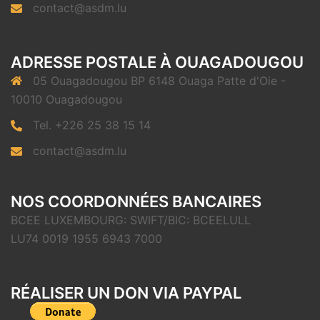
contact@asdm.lu
ADRESSE POSTALE À OUAGADOUGOU
05 Ouagadougou BP 6148 Ouaga Patte d'Oie -
10010 Ouagadougou
Tel. +226 25 38 15 14
contact@asdm.lu
NOS COORDONNÉES BANCAIRES
BCEE LUXEMBOURG: SWIFT/BIC: BCEELULL
LU74 0019 1955 6943 7000
RÉALISER UN DON VIA PAYPAL