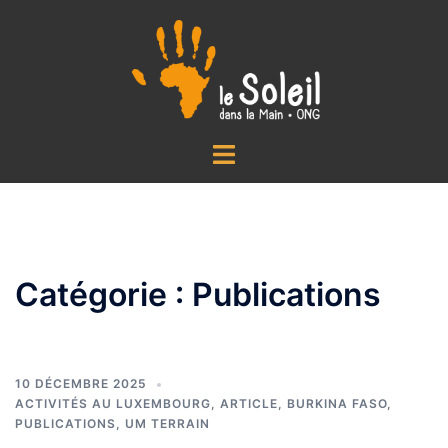
Aller
au
contenu
Ouvrir/fermer
le
menu
Catégorie :
Publications
10 DÉCEMBRE 2025
ACTIVITÉS AU LUXEMBOURG
,
ARTICLE
,
BURKINA FASO
,
PUBLICATIONS
,
UM TERRAIN