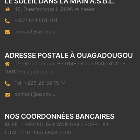
LE SOLEIL DANS LA MAIN A.S.B.L.
48, Duerfstrooss L-9696 Winseler
+352 621 561 261
contact@asdm.lu
ADRESSE POSTALE À OUAGADOUGOU
05 Ouagadougou BP 6148 Ouaga Patte d'Oie -
10010 Ouagadougou
Tel. +226 25 38 15 14
contact@asdm.lu
NOS COORDONNÉES BANCAIRES
BCEE LUXEMBOURG: SWIFT/BIC: BCEELULL
LU74 0019 1955 6943 7000