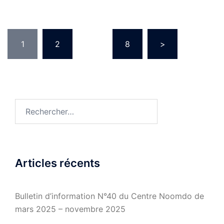
Pagination
1
2
…
8
>
des
publications
Rechercher :
Articles récents
Bulletin d’information N°40 du Centre Noomdo de
mars 2025 – novembre 2025