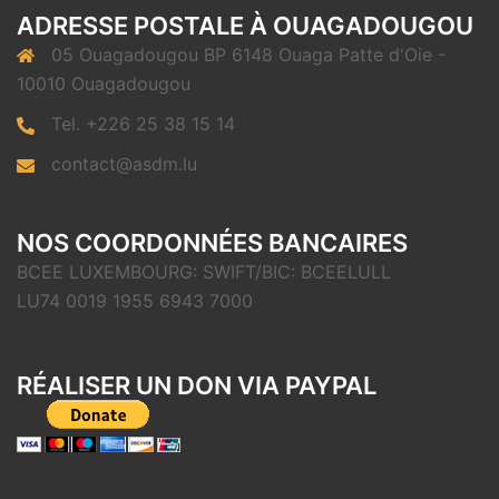
ADRESSE POSTALE À OUAGADOUGOU
05 Ouagadougou BP 6148 Ouaga Patte d'Oie -
10010 Ouagadougou
Tel. +226 25 38 15 14
contact@asdm.lu
NOS COORDONNÉES BANCAIRES
BCEE LUXEMBOURG: SWIFT/BIC: BCEELULL
LU74 0019 1955 6943 7000
RÉALISER UN DON VIA PAYPAL