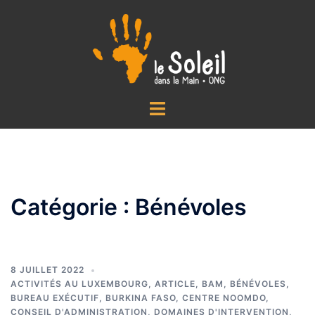
Aller
au
contenu
Ouvrir/fermer
le
menu
Catégorie :
Bénévoles
8 JUILLET 2022
ACTIVITÉS AU LUXEMBOURG
,
ARTICLE
,
BAM
,
BÉNÉVOLES
,
BUREAU EXÉCUTIF
,
BURKINA FASO
,
CENTRE NOOMDO
,
CONSEIL D'ADMINISTRATION
,
DOMAINES D'INTERVENTION
,