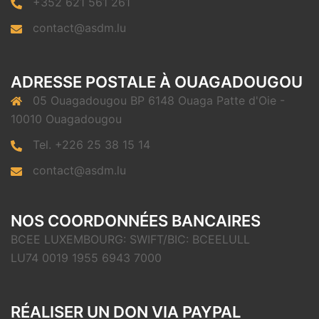
+352 621 561 261
contact@asdm.lu
ADRESSE POSTALE À OUAGADOUGOU
05 Ouagadougou BP 6148 Ouaga Patte d'Oie -
10010 Ouagadougou
Tel. +226 25 38 15 14
contact@asdm.lu
NOS COORDONNÉES BANCAIRES
BCEE LUXEMBOURG: SWIFT/BIC: BCEELULL
LU74 0019 1955 6943 7000
RÉALISER UN DON VIA PAYPAL