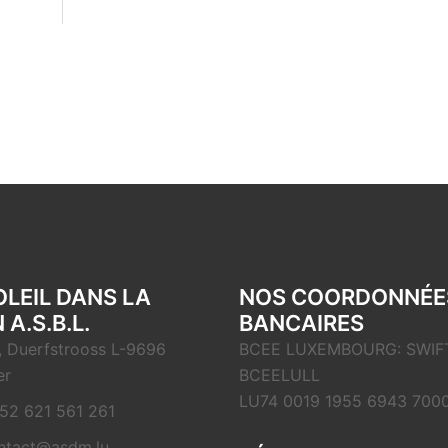
OLEIL DANS LA
NOS COORDONNÉE
 A.S.B.L.
BANCAIRES
, Duerfstrooss L-9696
BCEE LUXEMBOURG: SWIFT
er
BCEELULL
LU74 0019 1955 6943 700
52 621 561 261
ntact@asdm.lu