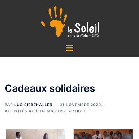
Aller
au
contenu
Ouvrir/fermer
le
menu
Cadeaux solidaires
PAR
LUC SIEBENALLER
21 NOVEMBRE 2022
ACTIVITÉS AU LUXEMBOURG
,
ARTICLE