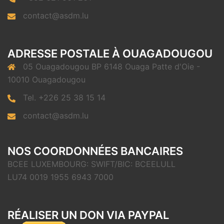
contact@asdm.lu
ADRESSE POSTALE À OUAGADOUGOU
05 Ouagadougou BP 6148 Ouaga Patte d'Oie -
10010 Ouagadougou
Tel. +226 25 38 15 14
contact@asdm.lu
NOS COORDONNÉES BANCAIRES
BCEE LUXEMBOURG: SWIFT/BIC: BCEELULL
LU74 0019 1955 6943 7000
RÉALISER UN DON VIA PAYPAL