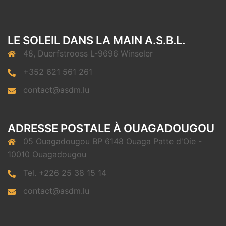
LE SOLEIL DANS LA MAIN A.S.B.L.
48, Duerfstrooss L-9696 Winseler
+352 621 561 261
contact@asdm.lu
ADRESSE POSTALE À OUAGADOUGOU
05 Ouagadougou BP 6148 Ouaga Patte d'Oie -
10010 Ouagadougou
Tel. +226 25 38 15 14
contact@asdm.lu