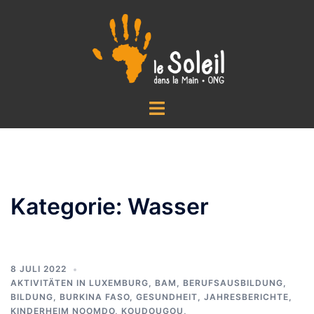
Zum
Inhalt
springen
Menü
umschalten
Kategorie:
Wasser
8 JULI 2022
AKTIVITÄTEN IN LUXEMBURG
,
BAM
,
BERUFSAUSBILDUNG
,
BILDUNG
,
BURKINA FASO
,
GESUNDHEIT
,
JAHRESBERICHTE
,
KINDERHEIM NOOMDO
,
KOUDOUGOU
,