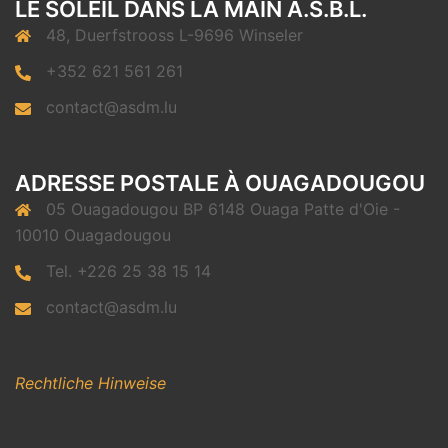
LE SOLEIL DANS LA MAIN A.S.B.L.
48, Duerfstrooss L-9696 Winseler
+352 621 561 261
contact@asdm.lu
ADRESSE POSTALE À OUAGADOUGOU
05 Ouagadougou BP 6148 Ouaga Patte d'Oie -
10010 Ouagadougou
Tel. +226 25 38 15 14
contact@asdm.lu
Rechtliche Hinweise