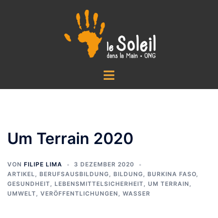
Zum
Inhalt
springen
Menü
umschalten
Um Terrain 2020
VON
FILIPE LIMA
3 DEZEMBER 2020
ARTIKEL
,
BERUFSAUSBILDUNG
,
BILDUNG
,
BURKINA FASO
,
GESUNDHEIT
,
LEBENSMITTELSICHERHEIT
,
UM TERRAIN
,
UMWELT
,
VERÖFFENTLICHUNGEN
,
WASSER