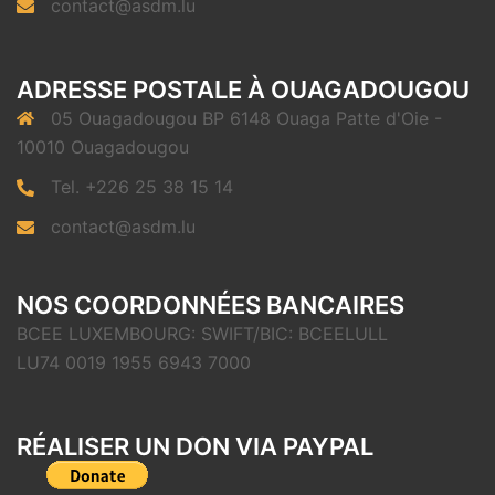
contact@asdm.lu
ADRESSE POSTALE À OUAGADOUGOU
05 Ouagadougou BP 6148 Ouaga Patte d'Oie -
10010 Ouagadougou
Tel. +226 25 38 15 14
contact@asdm.lu
NOS COORDONNÉES BANCAIRES
BCEE LUXEMBOURG: SWIFT/BIC: BCEELULL
LU74 0019 1955 6943 7000
RÉALISER UN DON VIA PAYPAL