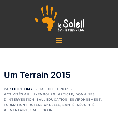
Aller
au
contenu
Ouvrir/fermer
le
menu
Um Terrain 2015
PAR
FILIPE LIMA
13 JUILLET 2015
ACTIVITÉS AU LUXEMBOURG
,
ARTICLE
,
DOMAINES
D'INTERVENTION
,
EAU
,
EDUCATION
,
ENVIRONNEMENT
,
FORMATION PROFESSIONNELLE
,
SANTÉ
,
SÉCURITÉ
ALIMENTAIRE
,
UM TERRAIN