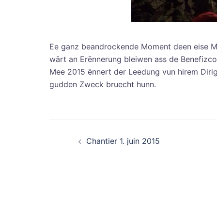
Ee ganz beandrockende Moment deen eise Me
wärt an Erënnerung bleiwen ass de Benefizco
Mee 2015 ënnert der Leedung vun hirem Dirig
gudden Zweck bruecht hunn.
Navigation
Chantier 1. juin 2015
d’article