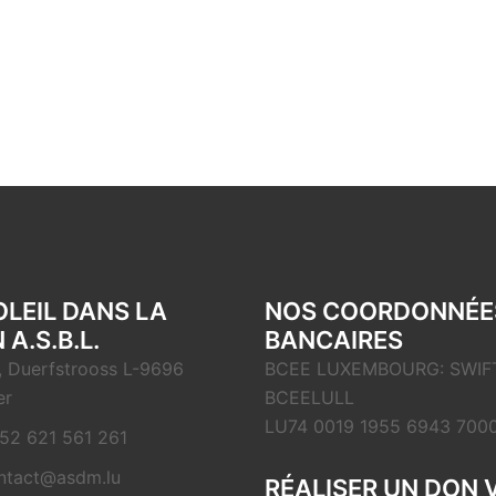
OLEIL DANS LA
NOS COORDONNÉE
 A.S.B.L.
BANCAIRES
, Duerfstrooss L-9696
BCEE LUXEMBOURG: SWIFT
er
BCEELULL
LU74 0019 1955 6943 700
52 621 561 261
ntact@asdm.lu
RÉALISER UN DON 