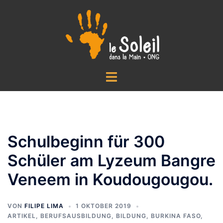
Zum
Inhalt
springen
Menü
umschalten
Schulbeginn für 300
Schüler am Lyzeum Bangre
Veneem in Koudougougou.
VON
FILIPE LIMA
1 OKTOBER 2019
ARTIKEL
,
BERUFSAUSBILDUNG
,
BILDUNG
,
BURKINA FASO
,