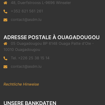
48, Duerfstrooss L-9696 Winseler
+352 621 561 261
contact@asdm.lu
ADRESSE POSTALE À OUAGADOUGOU
05 Ouagadougou BP 6148 Ouaga Patte d'Oie -
10010 Ouagadougou
Tel. +226 25 38 15 14
contact@asdm.lu
Rechtliche Hinweise
UNSERE BANKDATEN