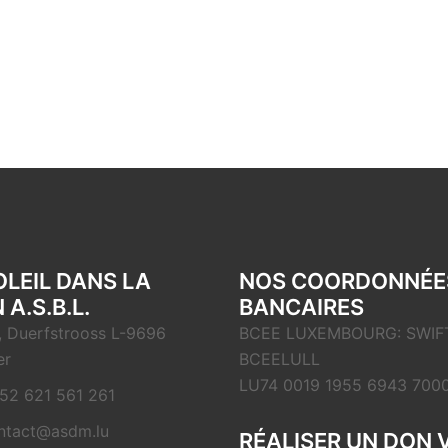
OLEIL DANS LA
NOS COORDONNÉE
 A.S.B.L.
BANCAIRES
, Duerfstrooss L-9696
BCEE LUXEMBOURG: SWIFT
er
BCEELULL
LU74 0019 1955 6943 700
52 621 561 261
ntact@asdm.lu
RÉALISER UN DON 