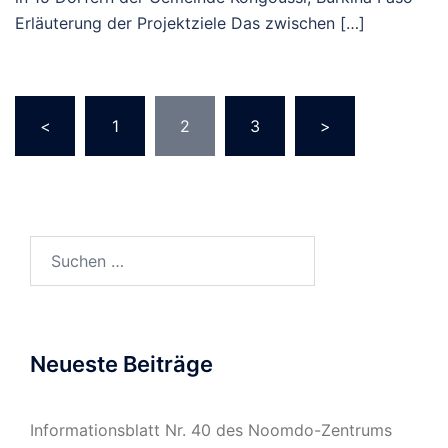
Erläuterung der Projektziele Das zwischen […]
Seitennummerierung
<
1
2
3
>
der
Beiträge
Suchen
nach:
Neueste Beiträge
Informationsblatt Nr. 40 des Noomdo-Zentrums