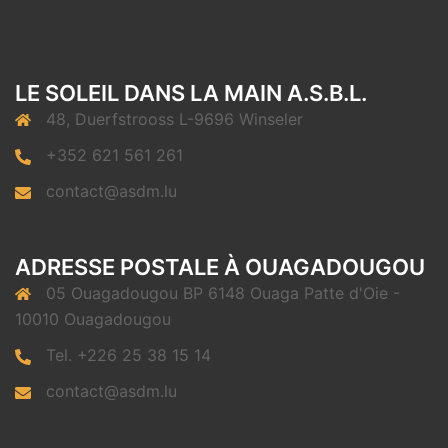
LE SOLEIL DANS LA MAIN A.S.B.L.
48, Duerfstrooss L-9696 Winseler
+352 621 561 261
contact@asdm.lu
ADRESSE POSTALE À OUAGADOUGOU
05 Ouagadougou BP 6148 Ouaga Patte d'Oie -
10010 Ouagadougou
Tel. +226 25 38 15 14
contact@asdm.lu