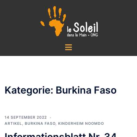
Zum
Inhalt
springen
Menü
umschalten
Kategorie:
Burkina Faso
14 SEPTEMBER 2022
ARTIKEL
,
BURKINA FASO
,
KINDERHEIM NOOMDO
Informationsblatt Nr. 34