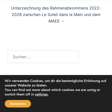
Unterzeichnung des Rahmenabkommens 2022-
2026 zwischen Le Soleil dans la Main und dem
MAEE
Suchen
nach:
Wir verwenden Cookies, um dir die bestmögliche Erfahrung auf
Neueste Beiträge
unserer Website zu bieten.
You can find out more about which cookies we are using or
switch them off in
settings
.
Informationsblatt Nr. 40 des Noomdo-Zentrums
Akzeptieren
März – November 2025