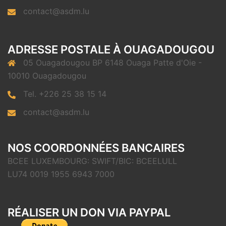
contact@asdm.lu
ADRESSE POSTALE À OUAGADOUGOU
05 Ouagadougou BP 6148 Ouaga Patte d'Oie -
10010 Ouagadougou
Tel. +226 25 38 15 14
contact@asdm.lu
NOS COORDONNÉES BANCAIRES
BCEE LUXEMBOURG: SWIFT/BIC: BCEELULL
LU74 0019 1955 6943 7000
RÉALISER UN DON VIA PAYPAL