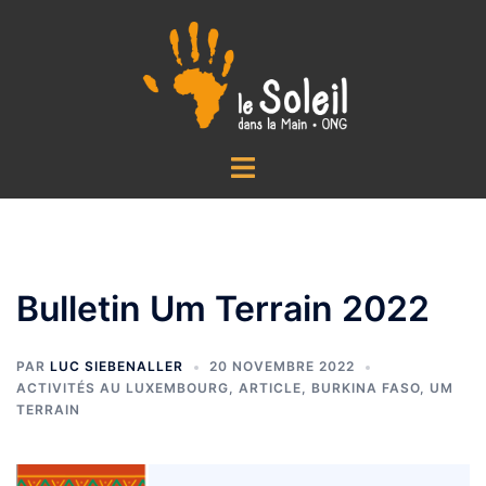
Aller
au
contenu
Ouvrir/fermer
le
menu
Bulletin Um Terrain 2022
PAR
LUC SIEBENALLER
20 NOVEMBRE 2022
ACTIVITÉS AU LUXEMBOURG
,
ARTICLE
,
BURKINA FASO
,
UM
TERRAIN