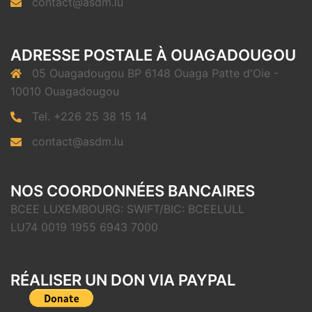
contact@asdm.lu
ADRESSE POSTALE À OUAGADOUGOU
05 Ouagadougou BP 6148 Ouaga Patte d'Oie -
10010 Ouagadougou
Tel. +226 25 38 15 14
contact@asdm.lu
NOS COORDONNÉES BANCAIRES
BCEE LUXEMBOURG: SWIFT/BIC: BCEELULL
LU74 0019 1955 6943 7000
RÉALISER UN DON VIA PAYPAL