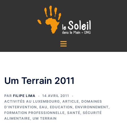
Aller
au
contenu
Ouvrir/fermer
le
menu
Um Terrain 2011
PAR
FILIPE LIMA
14 AVRIL 2011
ACTIVITÉS AU LUXEMBOURG
,
ARTICLE
,
DOMAINES
D'INTERVENTION
,
EAU
,
EDUCATION
,
ENVIRONNEMENT
,
FORMATION PROFESSIONNELLE
,
SANTÉ
,
SÉCURITÉ
ALIMENTAIRE
,
UM TERRAIN