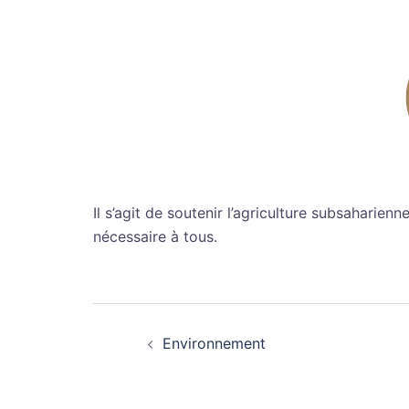
Il s’agit de soutenir l’agriculture subsaharienn
nécessaire à tous.
Navigation
Environnement
d’article