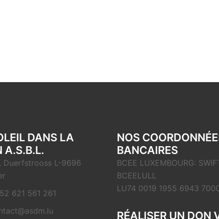
OLEIL DANS LA
NOS COORDONNÉE
 A.S.B.L.
BANCAIRES
, Duerfstrooss L-9696
BCEE LUXEMBOURG: SWIFT
er
BCEELULL
LU74 0019 1955 6943 700
52 621 561 261
ntact@asdm.lu
RÉALISER UN DON 