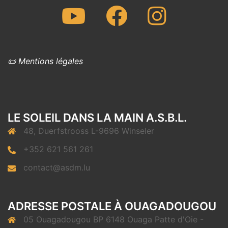
Youtube
Facebook
Instagram
📜 Mentions légales
LE SOLEIL DANS LA MAIN A.S.B.L.
48, Duerfstrooss L-9696 Winseler
+352 621 561 261
contact@asdm.lu
ADRESSE POSTALE À OUAGADOUGOU
05 Ouagadougou BP 6148 Ouaga Patte d'Oie -