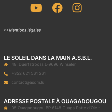
Youtube
Facebook
Instagram
📜 Mentions légales
LE SOLEIL DANS LA MAIN A.S.B.L.
48, Duerfstrooss L-9696 Winseler
+352 621 561 261
contact@asdm.lu
ADRESSE POSTALE À OUAGADOUGOU
05 Ouagadougou BP 6148 Ouaga Patte d'Oie -