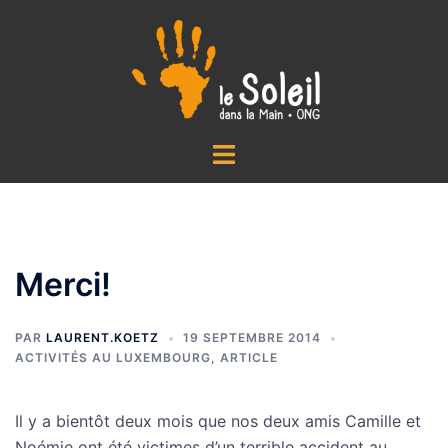
Aller
au
contenu
Ouvrir/fermer
le
menu
Merci!
PAR
LAURENT.KOETZ
19 SEPTEMBRE 2014
ACTIVITÉS AU LUXEMBOURG
,
ARTICLE
Il y a bientôt deux mois que nos deux amis Camille et
Noémie ont été victimes d’un terrible accident au