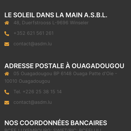
LE SOLEIL DANS LA MAIN A.S.B.L.
48, Duerfstrooss L-9696 Winseler
+352 621 561 261
contact@asdm.lu
ADRESSE POSTALE À OUAGADOUGOU
05 Ouagadougou BP 6148 Ouaga Patte d'Oie -
10010 Ouagadougou
Tel. +226 25 38 15 14
contact@asdm.lu
NOS COORDONNÉES BANCAIRES
BCEE LUXEMBOURG: SWIFT/BIC: BCEELULL