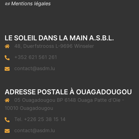
📜 Mentions légales
LE SOLEIL DANS LA MAIN A.S.B.L.
48, Duerfstrooss L-9696 Winseler
+352 621 561 261
contact@asdm.lu
ADRESSE POSTALE À OUAGADOUGOU
05 Ouagadougou BP 6148 Ouaga Patte d'Oie -
10010 Ouagadougou
Tel. +226 25 38 15 14
contact@asdm.lu