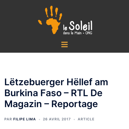
Aller
au
contenu
Ouvrir/fermer
le
menu
Lëtzebuerger Hëllef am
Burkina Faso – RTL De
Magazin – Reportage
PAR
FILIPE LIMA
26 AVRIL 2017
ARTICLE