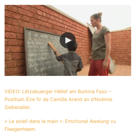
VIDEO: Lëtzebuerger Hëllef am Burkina Faso –
Posthum Éire fir de Camille Arend an d’Noémie
Siebenaller.
« Le soleil dans la main »: Emotional Aweiung vu
Fleegenheem.