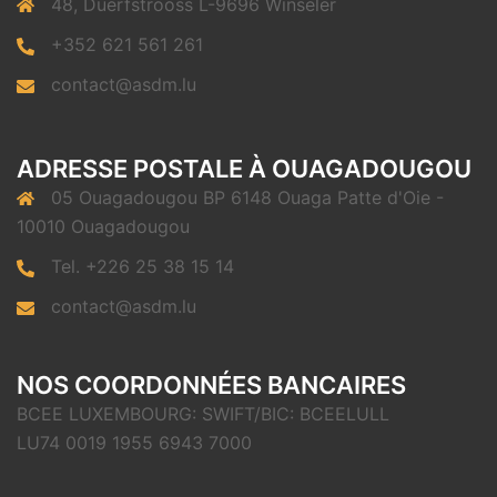
48, Duerfstrooss L-9696 Winseler
+352 621 561 261
contact@asdm.lu
ADRESSE POSTALE À OUAGADOUGOU
05 Ouagadougou BP 6148 Ouaga Patte d'Oie -
10010 Ouagadougou
Tel. +226 25 38 15 14
contact@asdm.lu
NOS COORDONNÉES BANCAIRES
BCEE LUXEMBOURG: SWIFT/BIC: BCEELULL
LU74 0019 1955 6943 7000