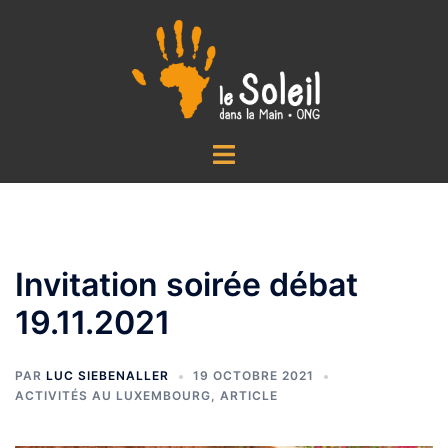
Aller
au
contenu
Ouvrir/fermer
le
menu
Invitation soirée débat
19.11.2021
PAR
LUC SIEBENALLER
19 OCTOBRE 2021
ACTIVITÉS AU LUXEMBOURG
,
ARTICLE