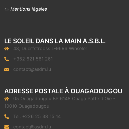
📜 Mentions légales
LE SOLEIL DANS LA MAIN A.S.B.L.
48, Duerfstrooss L-9696 Winseler
+352 621 561 261
contact@asdm.lu
ADRESSE POSTALE À OUAGADOUGOU
05 Ouagadougou BP 6148 Ouaga Patte d'Oie -
10010 Ouagadougou
Tel. +226 25 38 15 14
contact@asdm.lu