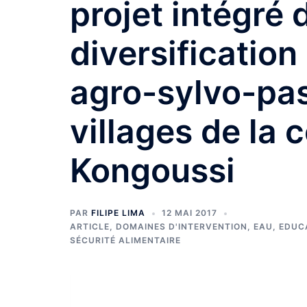
projet intégré 
diversificatio
agro-sylvo-pas
villages de la
Kongoussi
PAR
FILIPE LIMA
12 MAI 2017
ARTICLE
,
DOMAINES D'INTERVENTION
,
EAU
,
EDUC
SÉCURITÉ ALIMENTAIRE