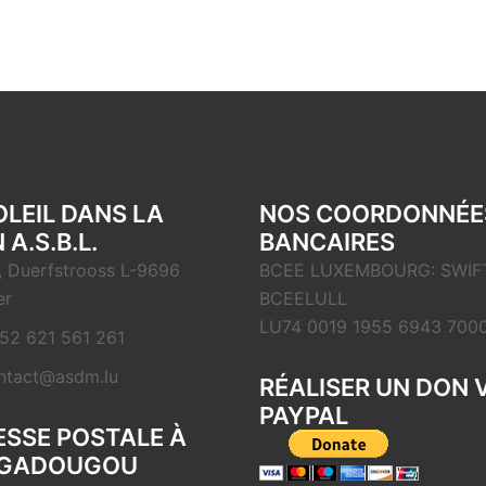
OLEIL DANS LA
NOS COORDONNÉE
 A.S.B.L.
BANCAIRES
, Duerfstrooss L-9696
BCEE LUXEMBOURG: SWIFT
er
BCEELULL
LU74 0019 1955 6943 700
52 621 561 261
ntact@asdm.lu
RÉALISER UN DON 
PAYPAL
SSE POSTALE À
GADOUGOU