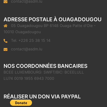
contact@asdm.lu
ADRESSE POSTALE À OUAGADOUGOU
05 Ouagadougou BP 6148 Ouaga Patte d'Oie -
10010 Ouagadougou
Tel. +226 25 38 15 14
contact@asdm.lu
NOS COORDONNÉES BANCAIRES
BCEE LUXEMBOURG: SWIFT/BIC: BCEELULL
LU74 0019 1955 6943 7000
RÉALISER UN DON VIA PAYPAL