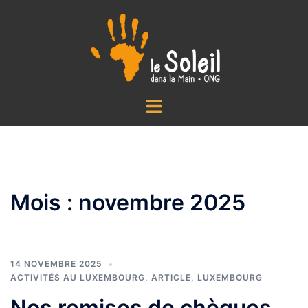
Aller
au
contenu
Ouvrir/fermer
le
menu
Mois :
novembre 2025
14 NOVEMBRE 2025
ACTIVITÉS AU LUXEMBOURG
,
ARTICLE
,
LUXEMBOURG
Nos remises de chèques