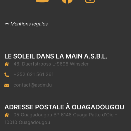
📜 Mentions légales
LE SOLEIL DANS LA MAIN A.S.B.L.
48, Duerfstrooss L-9696 Winseler
+352 621 561 261
contact@asdm.lu
ADRESSE POSTALE À OUAGADOUGOU
05 Ouagadougou BP 6148 Ouaga Patte d'Oie -
10010 Ouagadougou