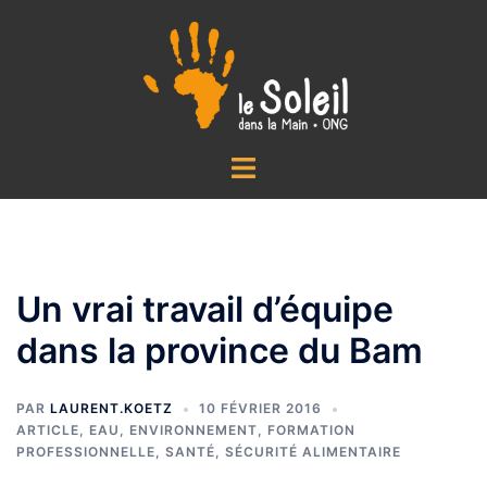
Aller
au
contenu
Ouvrir/fermer
le
menu
Un vrai travail d’équipe
dans la province du Bam
PAR
LAURENT.KOETZ
10 FÉVRIER 2016
ARTICLE
,
EAU
,
ENVIRONNEMENT
,
FORMATION
PROFESSIONNELLE
,
SANTÉ
,
SÉCURITÉ ALIMENTAIRE