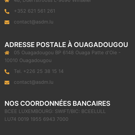
48, Duerfstrooss L-9696 Winseler
+352 621 561 261
contact@asdm.lu
ADRESSE POSTALE À OUAGADOUGOU
05 Ouagadougou BP 6148 Ouaga Patte d'Oie -
10010 Ouagadougou
Tel. +226 25 38 15 14
contact@asdm.lu
NOS COORDONNÉES BANCAIRES
BCEE LUXEMBOURG: SWIFT/BIC: BCEELULL
LU74 0019 1955 6943 7000