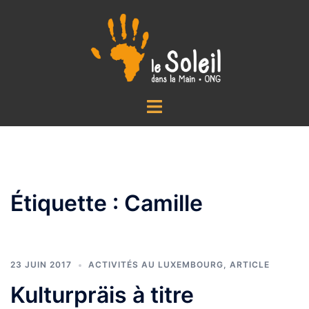
Aller
au
contenu
Ouvrir/fermer
le
menu
Étiquette :
Camille
23 JUIN 2017
ACTIVITÉS AU LUXEMBOURG
,
ARTICLE
Kulturpräis à titre