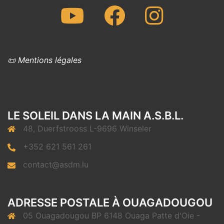
Youtube
Facebook
Instagram
📜 Mentions légales
LE SOLEIL DANS LA MAIN A.S.B.L.
48, Duerfstrooss L-9696 Winseler
+352 621 561 261
contact@asdm.lu
ADRESSE POSTALE À OUAGADOUGOU
05 Ouagadougou BP 6148 Ouaga Patte d'Oie -