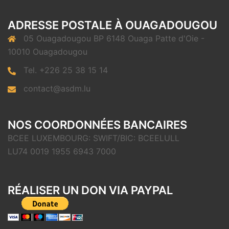
ADRESSE POSTALE À OUAGADOUGOU
05 Ouagadougou BP 6148 Ouaga Patte d'Oie -
10010 Ouagadougou
Tel. +226 25 38 15 14
contact@asdm.lu
NOS COORDONNÉES BANCAIRES
BCEE LUXEMBOURG: SWIFT/BIC: BCEELULL
LU74 0019 1955 6943 7000
RÉALISER UN DON VIA PAYPAL