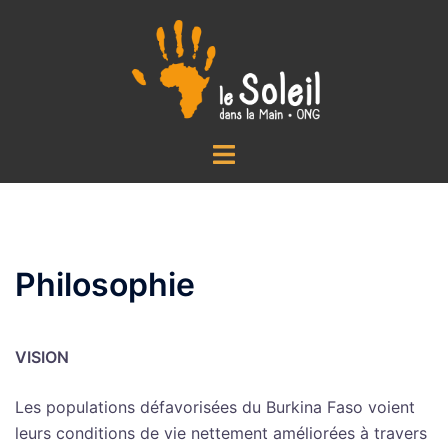
Aller
au
contenu
Ouvrir/fermer
le
menu
Philosophie
VISION
Les populations défavorisées du Burkina Faso voient
leurs conditions de vie nettement améliorées à travers