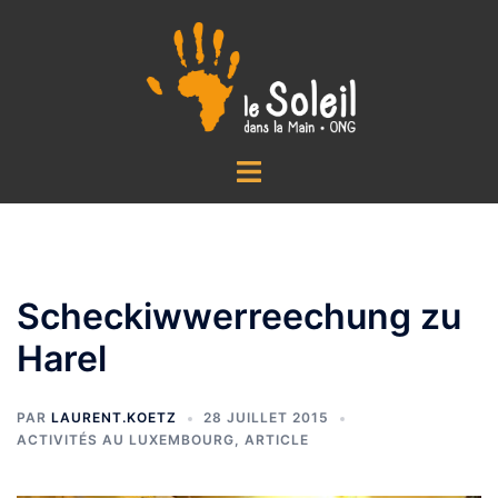
Aller
au
contenu
Ouvrir/fermer
le
menu
Scheckiwwerreechung zu
Harel
PAR
LAURENT.KOETZ
28 JUILLET 2015
ACTIVITÉS AU LUXEMBOURG
,
ARTICLE