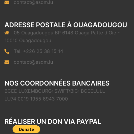
contact@asdm.lu
ADRESSE POSTALE À OUAGADOUGOU
05 Ouagadougou BP 6148 Ouaga Patte d'Oie -
10010 Ouagadougou
Tel. +226 25 38 15 14
contact@asdm.lu
NOS COORDONNÉES BANCAIRES
BCEE LUXEMBOURG: SWIFT/BIC: BCEELULL
LU74 0019 1955 6943 7000
RÉALISER UN DON VIA PAYPAL