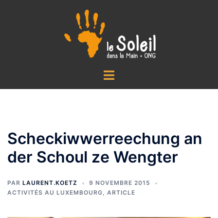
Aller
au
contenu
Ouvrir/fermer
le
menu
Scheckiwwerreechung an
der Schoul ze Wengter
PAR
LAURENT.KOETZ
9 NOVEMBRE 2015
ACTIVITÉS AU LUXEMBOURG
,
ARTICLE