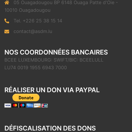
05 Ouagadougou BP 6148 Ouaga Patte d'Oie -
10010 Ouagadougou
Tel. +226 25 38 15 14
contact@asdm.lu
NOS COORDONNÉES BANCAIRES
BCEE LUXEMBOURG: SWIFT/BIC: BCEELULL
LU74 0019 1955 6943 7000
RÉALISER UN DON VIA PAYPAL
DÉFISCALISATION DES DONS