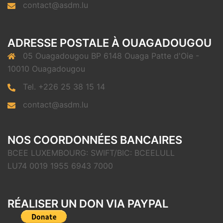
contact@asdm.lu
ADRESSE POSTALE À OUAGADOUGOU
05 Ouagadougou BP 6148 Ouaga Patte d'Oie -
10010 Ouagadougou
Tel. +226 25 38 15 14
contact@asdm.lu
NOS COORDONNÉES BANCAIRES
BCEE LUXEMBOURG: SWIFT/BIC: BCEELULL
LU74 0019 1955 6943 7000
RÉALISER UN DON VIA PAYPAL