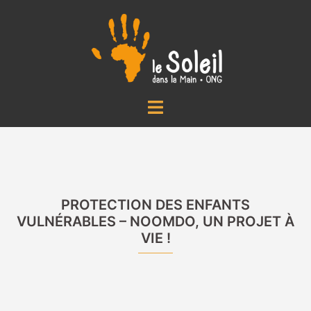
Aller
au
contenu
Ouvrir/fermer
le
menu
PROTECTION DES ENFANTS
VULNÉRABLES – NOOMDO, UN PROJET À
VIE !