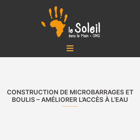
Aller
au
contenu
Ouvrir/fermer
le
menu
CONSTRUCTION DE MICROBARRAGES ET
BOULIS – AMÉLIORER L’ACCÈS À L’EAU