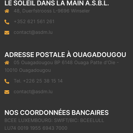
LE SOLEIL DANS LA MAIN A.S.B.L.
48, Duerfstrooss L-9696 Winseler
+352 621 561 261
contact@asdm.lu
ADRESSE POSTALE À OUAGADOUGOU
05 Ouagadougou BP 6148 Ouaga Patte d'Oie -
10010 Ouagadougou
Tel. +226 25 38 15 14
contact@asdm.lu
NOS COORDONNÉES BANCAIRES
BCEE LUXEMBOURG: SWIFT/BIC: BCEELULL
LU74 0019 1955 6943 7000