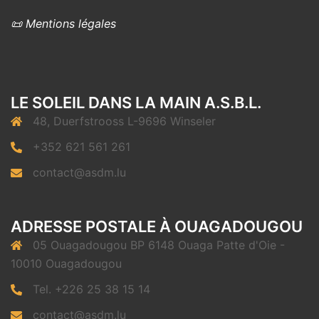
📜 Mentions légales
LE SOLEIL DANS LA MAIN A.S.B.L.
48, Duerfstrooss L-9696 Winseler
+352 621 561 261
contact@asdm.lu
ADRESSE POSTALE À OUAGADOUGOU
05 Ouagadougou BP 6148 Ouaga Patte d'Oie -
10010 Ouagadougou
Tel. +226 25 38 15 14
contact@asdm.lu