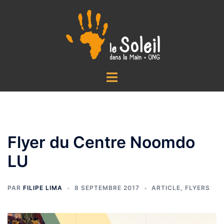
Aller
au
contenu
Ouvrir/fermer
le
menu
Flyer du Centre Noomdo
LU
PAR
FILIPE LIMA
8 SEPTEMBRE 2017
ARTICLE
,
FLYERS