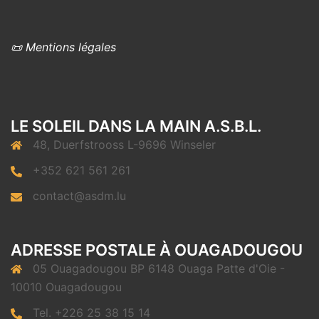
📜 Mentions légales
LE SOLEIL DANS LA MAIN A.S.B.L.
48, Duerfstrooss L-9696 Winseler
+352 621 561 261
contact@asdm.lu
ADRESSE POSTALE À OUAGADOUGOU
05 Ouagadougou BP 6148 Ouaga Patte d'Oie -
10010 Ouagadougou
Tel. +226 25 38 15 14