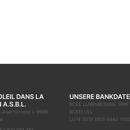
OLEIL DANS LA
UNSERE BANKDAT
 A.S.B.L.
BCEE LUXEMBOURG: SWIFT
, Duerfstrooss L-9696
BCEELULL
er
LU74 0019 1955 6943 700
52 621 561 261