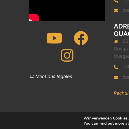
co
ADRE
Youtube
Facebook
OUA
05
Ouaga 
Instagram
Ouaga
Te
📜 Mentions légales
co
Rechtl
Wir verwenden Cookies, 
You can find out more a