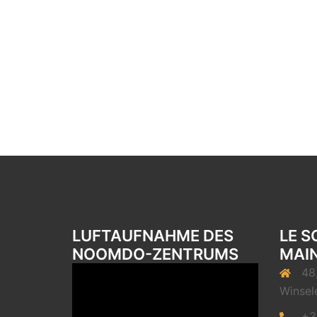
LUFTAUFNAHME DES
LE S
NOOMDO-ZENTRUMS
MAIN
48
Winsel
+3