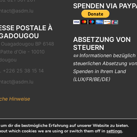
SPENDEN VIA PAYP
ntact@asdm.lu
SSE POSTALE À
GADOUGOU
ABSETZUNG VON
 Ouagadougou BP 6148
STEUERN
Patte d'Oie - 10010
📜 Informationen bezüglich
dougou
steuerlichen Absetzung vo
l. +226 25 38 15 14
Spenden in Ihrem Land
(LUX/FR/BE/DE)
ntact@asdm.lu
iche Hinweise
um dir die bestmögliche Erfahrung auf unserer Website zu bieten.
bout which cookies we are using or switch them off in
settings
.