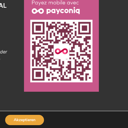
AL
 der
n
Akzeptieren