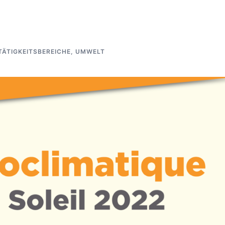
TÄTIGKEITSBEREICHE
,
UMWELT