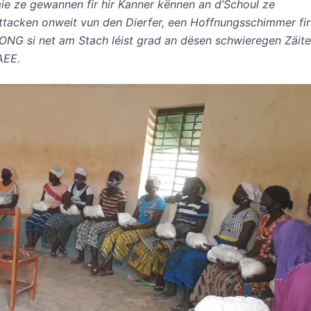
ie ze gewannen fir hir Kanner kënnen an d’Schoul ze
ttacken onweit vun den Dierfer, een Hoffnungsschimmer fir
ONG si net am Stach léist grad an dësen schwieregen Zäite
AEE.