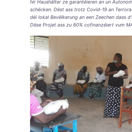
hir Haushälter ze garantéieren an un Autonom
schécken. Dëst ass trotz Covid-19 an Terrora
déi lokal Bevëlkerung an een Zeechen dass d’
Dëse Projet ass zu 80% cofinanzéiert vum M