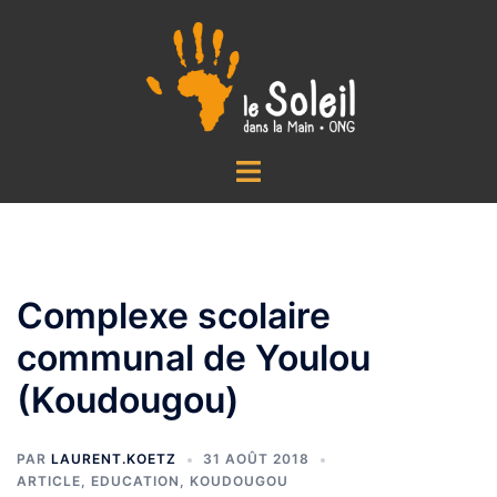
Aller
au
contenu
Ouvrir/fermer
le
menu
Complexe scolaire
communal de Youlou
(Koudougou)
PAR
LAURENT.KOETZ
31 AOÛT 2018
ARTICLE
,
EDUCATION
,
KOUDOUGOU