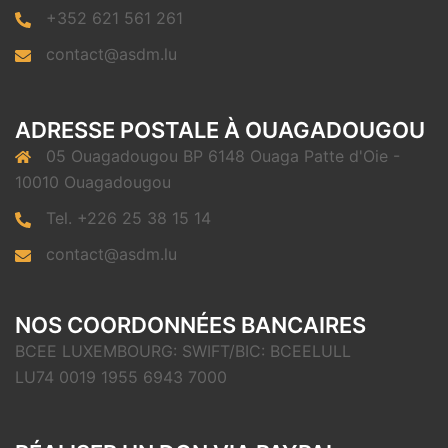
+352 621 561 261
contact@asdm.lu
ADRESSE POSTALE À OUAGADOUGOU
05 Ouagadougou BP 6148 Ouaga Patte d'Oie -
10010 Ouagadougou
Tel. +226 25 38 15 14
contact@asdm.lu
NOS COORDONNÉES BANCAIRES
BCEE LUXEMBOURG: SWIFT/BIC: BCEELULL
LU74 0019 1955 6943 7000