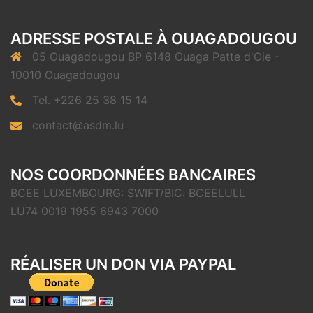
ADRESSE POSTALE À OUAGADOUGOU
05 Ouagadougou BP 6148 Ouaga Patte d'Oie -
10010 Ouagadougou
Tel. +226 25 38 15 14
contact@asdm.lu
NOS COORDONNÉES BANCAIRES
BCEE LUXEMBOURG: SWIFT/BIC: BCEELULL
LU74 0019 1955 6943 7000
RÉALISER UN DON VIA PAYPAL