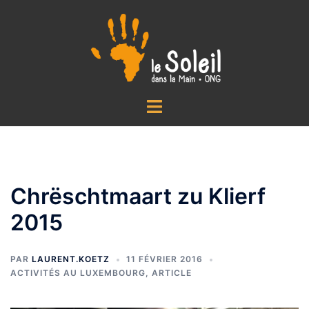
Aller
au
contenu
Ouvrir/fermer
le
menu
Chrëschtmaart zu Klierf
2015
PAR
LAURENT.KOETZ
11 FÉVRIER 2016
ACTIVITÉS AU LUXEMBOURG
,
ARTICLE