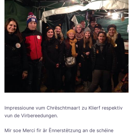
Impressioune vum Chrëschtmaart zu Klierf respektiv
vun de Virbereedungen.
Mir soe Merci fir är Ënnerstëtzung an de schéine