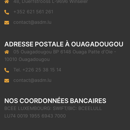
48, Duerfstrooss L-9696 Winseler
+352 621 561 261
contact@asdm.lu
ADRESSE POSTALE À OUAGADOUGOU
05 Ouagadougou BP 6148 Ouaga Patte d'Oie -
10010 Ouagadougou
Tel. +226 25 38 15 14
contact@asdm.lu
NOS COORDONNÉES BANCAIRES
BCEE LUXEMBOURG: SWIFT/BIC: BCEELULL
LU74 0019 1955 6943 7000