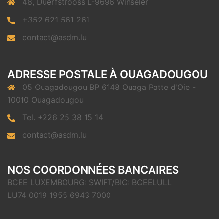
48, Duerfstrooss L-9696 Winseler
+352 621 561 261
contact@asdm.lu
ADRESSE POSTALE À OUAGADOUGOU
05 Ouagadougou BP 6148 Ouaga Patte d'Oie -
10010 Ouagadougou
Tel. +226 25 38 15 14
contact@asdm.lu
NOS COORDONNÉES BANCAIRES
BCEE LUXEMBOURG: SWIFT/BIC: BCEELULL
LU74 0019 1955 6943 7000