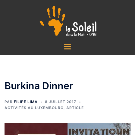
Aller
au
contenu
Ouvrir/fermer
le
menu
Burkina Dinner
PAR
FILIPE LIMA
8 JUILLET 2017
ACTIVITÉS AU LUXEMBOURG
,
ARTICLE