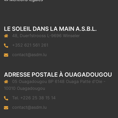
LE SOLEIL DANS LA MAIN A.S.B.L.
48, Duerfstrooss L-9696 Winseler
+352 621 561 261
contact@asdm.lu
ADRESSE POSTALE À OUAGADOUGOU
05 Ouagadougou BP 6148 Ouaga Patte d'Oie -
10010 Ouagadougou
Tel. +226 25 38 15 14
contact@asdm.lu