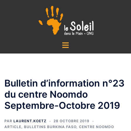
Aller
au
contenu
Ouvrir/fermer
le
menu
Bulletin d’information n°23
du centre Noomdo
Septembre-Octobre 2019
PAR
LAURENT.KOETZ
28 OCTOBRE 2019
ARTICLE
,
BULLETINS BURKINA FASO
,
CENTRE NOOMDO