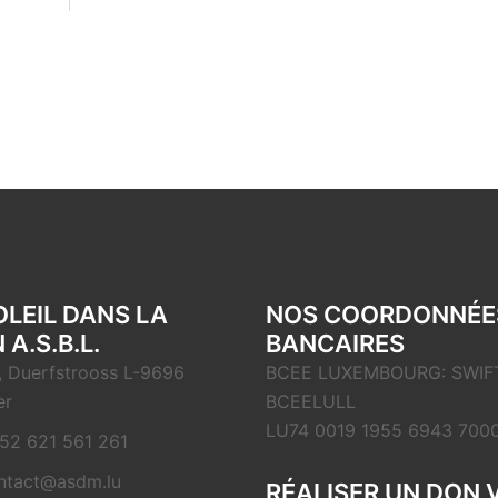
OLEIL DANS LA
NOS COORDONNÉE
 A.S.B.L.
BANCAIRES
, Duerfstrooss L-9696
BCEE LUXEMBOURG: SWIFT
er
BCEELULL
LU74 0019 1955 6943 700
52 621 561 261
ntact@asdm.lu
RÉALISER UN DON 