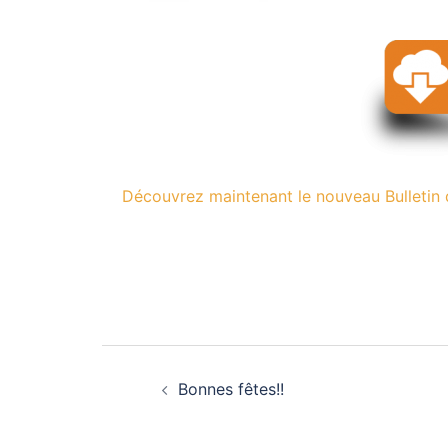
Découvrez maintenant le nouveau Bulleti
Navigation
Bonnes fêtes!!
d’article