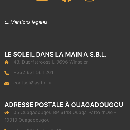
📜 Mentions légales
LE SOLEIL DANS LA MAIN A.S.B.L.
48, Duerfstrooss L-9696 Winseler
+352 621 561 261
contact@asdm.lu
ADRESSE POSTALE À OUAGADOUGOU
05 Ouagadougou BP 6148 Ouaga Patte d'Oie -
10010 Ouagadougou